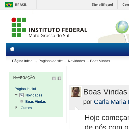
Simplifique!
Com
BRASIL
Página Inicial
→
Páginas do site
→
Novidades
→
Boas Vindas
NAVEGAÇÃO
Página Inicial
Boas Vindas
Novidades
por
Carla Maria
Boas Vindas
Cursos
Hoje começam
de nós com o