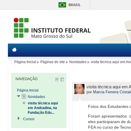
BRASIL
Página Inicial
▶
Páginas do site
▶
Novidades
▶
visita técnica aqui em A
NAVEGAÇÃO
visita técnica aqui em
Página Inicial
por
Marcia Ferreira Crista
Novidades
visita técnica aqui
Fotos dos Estudantes 
em Andradina, na
Fundação Edu...
Foram apresentados o s
Cursos
eles participaram de d
FEA no curso de Tecno