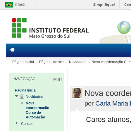
Simplifique!
Com
BRASIL
Página Inicial
→
Páginas do site
→
Novidades
→
Nova coordernação Cur
NAVEGAÇÃO
Página Inicial
Nova coorde
Novidades
por
Carla Maria
Nova
coordernação
Curso de
Automação
Caros alunos,
Cursos