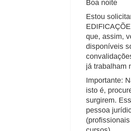
Boa noite
Estou solici
EDIFICAÇÕES)
que, assim, v
disponíveis s
convalidações
já trabalham 
Importante: N
isto é, procu
surgirem. Es
pessoa juríd
(profissionais
cursos).