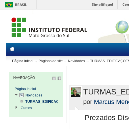
Simplifique!
Com
BRASIL
Página Inicial
→
Páginas do site
→
Novidades
→
TURMAS_EDIFICAÇÕES
NAVEGAÇÃO
Página Inicial
TURMAS_ED
Novidades
por
Marcus Mene
TURMAS_EDIFICAÇÕES_2013.
Cursos
Prezados Dis