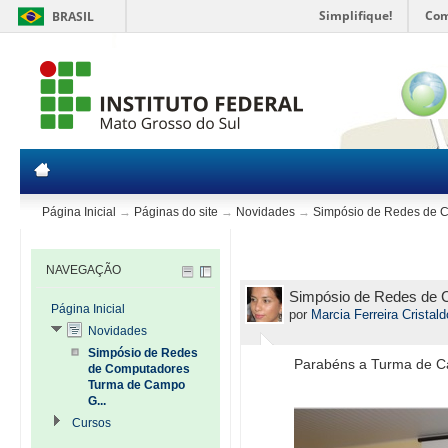
Simplifique!
Com
BRASIL
Página Inicial
→
Páginas do site
→
Novidades
→
Simpósio de Redes de 
NAVEGAÇÃO
Simpósio de Redes de
Página Inicial
por
Marcia Ferreira Cristald
Novidades
Simpósio de Redes
Parabéns a Turma de Ca
de Computadores
Turma de Campo
G...
Cursos