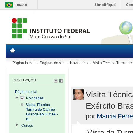
Simplifique!
Com
BRASIL
Página Inicial
→
Páginas do site
→
Novidades
→
Visita Técnica Turma de
NAVEGAÇÃO
Página Inicial
Visita Técni
Novidades
Exército Bras
Visita Técnica
Turma de Campo
Grande ao 6º CTA -
por
Marcia Ferre
E...
Cursos
Vista da Tur