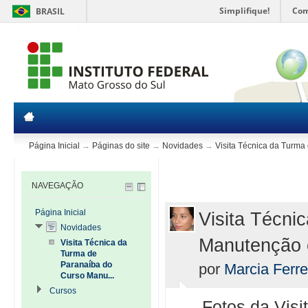
Simplifique!
Com
BRASIL
Página Inicial
→
Páginas do site
→
Novidades
→
Visita Técnica da Turma
NAVEGAÇÃO
Página Inicial
Visita Técni
Novidades
Manutenção e
Visita Técnica da
Turma de
Paranaíba do
por
Marcia Ferre
Curso Manu...
Cursos
Fotos da Vis