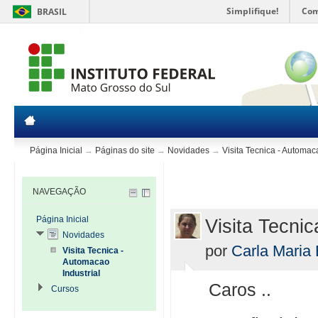
Simplifique!
Com
BRASIL
Página Inicial
→
Páginas do site
→
Novidades
→
Visita Tecnica - Automaca
NAVEGAÇÃO
Página Inicial
Visita Tecnic
Novidades
por
Carla Maria
Visita Tecnica -
Automacao
Industrial
Caros ..
Cursos