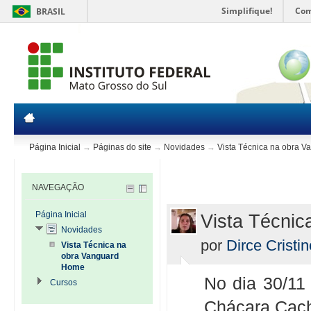
Simplifique!
Com
BRASIL
Página Inicial
→
Páginas do site
→
Novidades
→
Vista Técnica na obra 
NAVEGAÇÃO
Página Inicial
Vista Técni
Novidades
por
Dirce Cristin
Vista Técnica na
obra Vanguard
Home
No dia 30/11 
Cursos
Chácara Cac