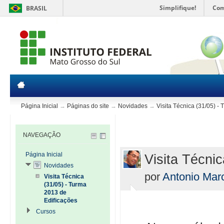
Simplifique!
Com
BRASIL
Página Inicial
→
Páginas do site
→
Novidades
→
Visita Técnica (31/05) -
NAVEGAÇÃO
Página Inicial
Visita Técni
Novidades
por
Antonio Mar
Visita Técnica
(31/05) - Turma
2013 de
Edificações
Cursos