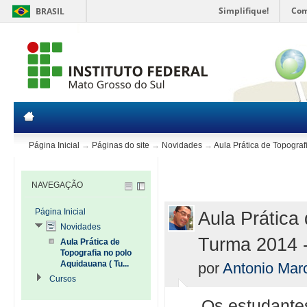
Simplifique!
Com
BRASIL
Página Inicial
→
Páginas do site
→
Novidades
→
Aula Prática de Topograf
NAVEGAÇÃO
Página Inicial
Aula Prática
Novidades
Turma 2014 -
Aula Prática de
Topografia no polo
Aquidauana ( Tu...
por
Antonio Mar
Cursos
Os estudantes