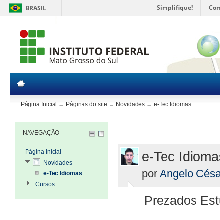
Simplifique!
Com
BRASIL
Página Inicial
→
Páginas do site
→
Novidades
→
e-Tec Idiomas
NAVEGAÇÃO
Página Inicial
e-Tec Idioma
Novidades
por
Angelo Césa
e-Tec Idiomas
Cursos
Prezados Est