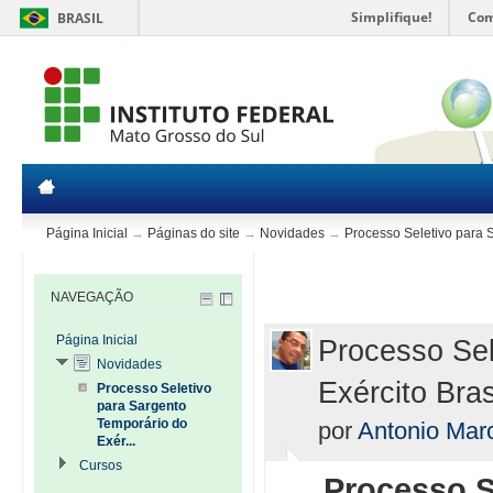
Simplifique!
Com
BRASIL
Página Inicial
→
Páginas do site
→
Novidades
→
Processo Seletivo para S
NAVEGAÇÃO
Página Inicial
Processo Sel
Novidades
Exército Bras
Processo Seletivo
para Sargento
Temporário do
por
Antonio Mar
Exér...
Cursos
Processo S