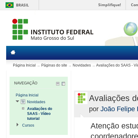
Simplifique!
Com
BRASIL
Página Inicial
→
Páginas do site
→
Novidades
→
Avaliações do SAAS - Víd
NAVEGAÇÃO
Página Inicial
Avaliações d
Novidades
por
João Felipe
Avaliações do
SAAS - Vídeo
tutorial
Atenção estud
Cursos
coordenadore