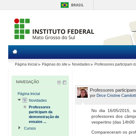
BRASIL
Página Inicial
▶
Páginas do site
▶
Novidades
▶
Professores participam d
NAVEGAÇÃO
Professores participam
Página Inicial
por
Dirce Cristine Camilott
Novidades
Professores
No dia 16/05/2015, s
participam da
professores dos câmp
demonstração de
ensaios ...
vespertino (das 14h00 
Cursos
Compareceram os profe